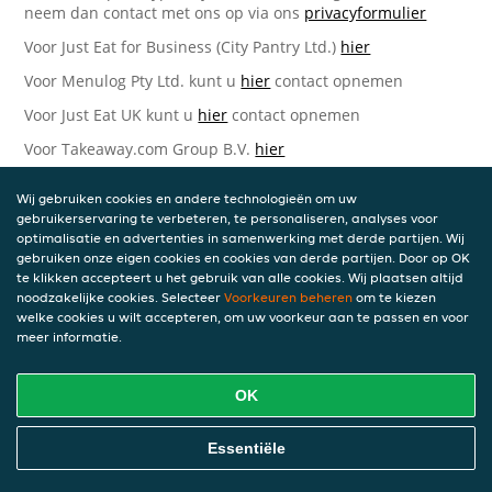
neem dan contact met ons op via ons
privacyformulier
Voor Just Eat for Business (City Pantry Ltd.)
hier
Voor Menulog Pty Ltd. kunt u
hier
contact opnemen
Voor Just Eat UK kunt u
hier
contact opnemen
Voor Takeaway.com Group B.V.
hier
Just Eat Takeaway.com Data Protection Officer -
Wij gebruiken cookies en andere technologieën om uw
Takeaway.com Group B.V.
gebruikerservaring te verbeteren, te personaliseren, analyses voor
optimalisatie en advertenties in samenwerking met derde partijen. Wij
Piet Heinkade 61
gebruiken onze eigen cookies en cookies van derde partijen. Door op OK
1019 GM Amsterdam
te klikken accepteert u het gebruik van alle cookies. Wij plaatsen altijd
Nederland
noodzakelijke cookies. Selecteer
Voorkeuren beheren
om te kiezen
welke cookies u wilt accepteren, om uw voorkeur aan te passen en voor
Bijgewerkte versies van deze
meer informatie.
Privacyverklaring
OK
Wij kunnen deze Verklaring van tijd tot tijd bijwerken als
reactie op veranderende juridische, technische of zakelijke
ontwikkelingen. Wanneer wij onze Privacyverklaring
Essentiële
bijwerken, zullen wij passende maatregelen nemen om u
op de hoogte te brengen, in overeenstemming met het