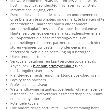
Softwareaanbieders zoals leveranciers van software,
hosting, applicatieondersteuning, levering, logistiek,
informatiebeveiliging, enz.
Derden die verschillende activiteiten ondernemen om
onze Diensten te promoten, op de markt te brengen of te
ondersteunen. Daaronder vallen onder andere
socialemediaplatforms zoals Facebook, buitenlandse
klantenservicemedewerkers, marketingdienstverleners,
eCRM-partners die onze marketing-e-mails en
pushmeldingen beheren, partners die u sms-berichten
sturen wanneer uw bestelling onderweg is en
bezorgbedrijven die de bestelling bij u bezorgen.
Uitvoerende partners
Verkopers, betalings- en kaartserviceproviders zoals
Adyen (bekijk
hier hun privacyverklaring
) en
marketingdienstverleners
Klanttevredenheids- en/of marktonderzoeksbedrijven
Loyalty shop partners
Professionele adviseurs
Wetshandhavingsinstanties, overheids- of regelgevende
instanties (inclusief verzekeringsmaatschappijen, visum-
en belastingautoriteiten)
Potentiële kopers
Elke andere derde partij mits u uw toestemming hebt